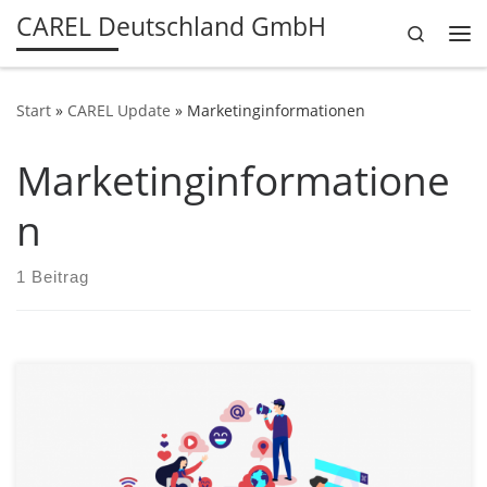
CAREL Deutschland GmbH
Search
Zum Inhalt springen
Me
Start
»
CAREL Update
»
Marketinginformationen
Marketinginformatione
n
1 Beitrag
CAREL-Deutschland optimiert den Kommunikationsfluss
bei WARNINGS und Produktginformationen. Bis zum
15.01.2022 werden einige Änderungen in der