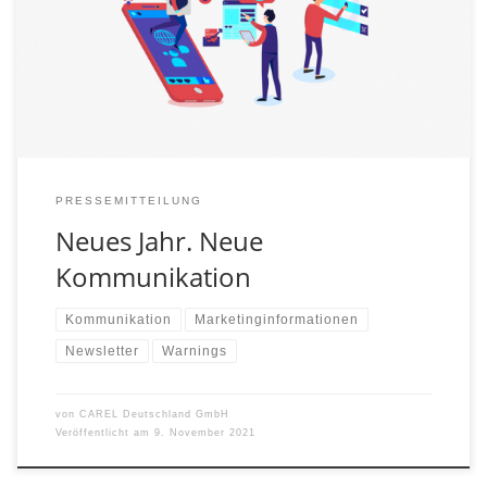
Kommunikation umgesetzt werden und die ersten
konkreten Änderungen starten sogar schon im
Dezember. Mit dem nächsten CAREL Update, werden
wir eine neue Email-Adresse als Absender verwenden.
Damit auch alle Empfänger auf dem gleichen Stand […]
PRESSEMITTEILUNG
Neues Jahr. Neue
Kommunikation
Kommunikation
Marketinginformationen
Newsletter
Warnings
von
CAREL Deutschland GmbH
Veröffentlicht am
9. November 2021