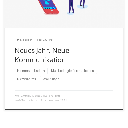
wir eine neue Email-Adresse als Absender verwenden.
Damit auch alle Empfänger auf dem gleichen Stand […]
PRESSEMITTEILUNG
Neues Jahr. Neue
Kommunikation
Kommunikation
Marketinginformationen
Newsletter
Warnings
von
CAREL Deutschland GmbH
Veröffentlicht am
9. November 2021