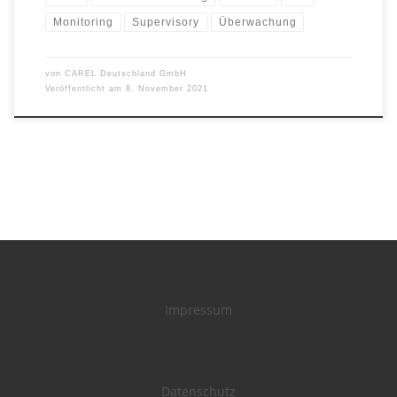
Monitoring
Supervisory
Überwachung
von
CAREL Deutschland GmbH
Veröffentlicht am
8. November 2021
Impressum
Datenschutz