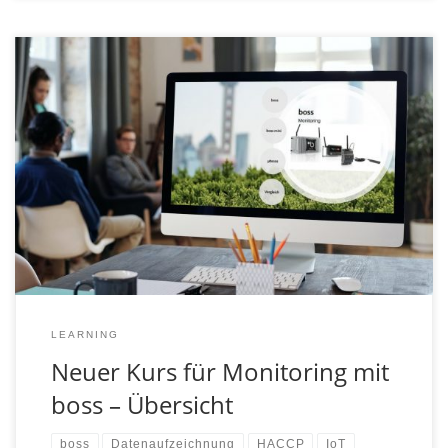
Heute veröffentlichen wir den ersten Kurs für das
Thema Monitoring und Supervisory, „boss – Monitoring
Übersicht“. (Link zum Kurs: https://learning.carel-
deutschland.de/kurse/boss-monitoring-ubersicht) Wie
es der Name von diesem Kurs schon verät, geht es hier
um einen ersten Überblick zu boss.Die boss Familie ist
unsere Lösung für lokales Monitoring und Supervisory.
Wir werden […]
LEARNING
Neuer Kurs für Monitoring mit
boss – Übersicht
boss
Datenaufzeichnung
HACCP
IoT