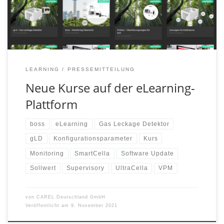
passend zu den anstehenden Webinaren veröffentlicht.
Hier sind die Neuankömmlinge: SmartCella – Übersicht
SmartCella […]
LEARNING
PRESSEMITTEILUNG
Neue Kurse auf der eLearning-
Plattform
boss
eLearning
Gas Leckage Detektor
gLD
Konfigurationsparameter
Kurs
Monitoring
SmartCella
Software Update
Sollwert
Supervisory
UltraCella
VPM
von
CAREL Deutschland GmbH
Veröffentlicht am
9. November 2021