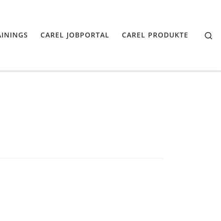
Se
AININGS
CAREL JOBPORTAL
CAREL PRODUKTE