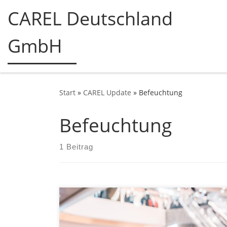
CAREL Deutschland
Zum Inhalt springen
GmbH
Start
»
CAREL Update
»
Befeuchtung
Befeuchtung
1 Beitrag
Der Wunsch, die Luftqualität in Innenräumen
zu verbessern, ist eine offensichtliche
Reaktion auf die aktuelle Pandemie: Die Luft