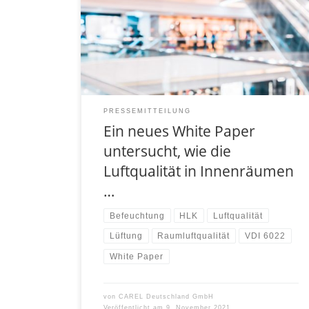
in Gebäuden ist Gegenstand zunehmender
Forschung und Aufmerksamkeit, da sie als
Hauptüberträger der Viren gilt, die wir
bekämpfen müssen, insbesondere wenn man
bedenkt, dass wir 90 % unserer Zeit in
Innenräumen verbringen. […]
PRESSEMITTEILUNG
Ein neues White Paper
untersucht, wie die
Luftqualität in Innenräumen
…
Befeuchtung
HLK
Luftqualität
Lüftung
Raumluftqualität
VDI 6022
White Paper
von
CAREL Deutschland GmbH
Veröffentlicht am
9. November 2021