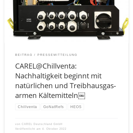
CAREL@Chillventa: Nachhaltigkeit beginnt mit
natürlichen und Treibhausgas-armen Kältemitteln
BEITRAG
PRESSEMITTEILUNG
CAREL@Chillventa:
Nachhaltigkeit beginnt mit
natürlichen und Treibhausgas-
armen Kältemitteln￼
Chillventa
GoNatRefs
HEOS
von
CAREL Deutschland GmbH
Veröffentlicht am
4. Oktober 2022