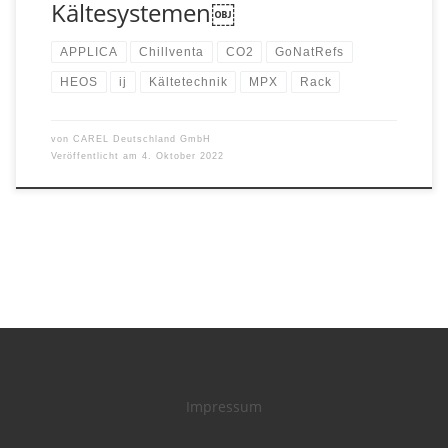
Kältesystemen￼
APPLICA
Chillventa
CO2
GoNatRefs
HEOS
ij
Kältetechnik
MPX
Rack
von
CAREL Deutschland GmbH
Veröffentlicht am
4. Oktober 2022
Impressum