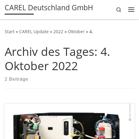
CAREL Deutschland GmbH
Search
Zum Inhalt springen
Me
Start
»
CAREL Update
»
2022
»
Oktober
»
4.
Archiv des Tages:
4.
Oktober 2022
2 Beiträge